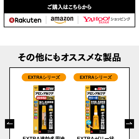
リーズ
EXTRAシリーズ
EXTRAシリーズ
EX
ニ×4
のミニタ
EXTRA速効多用途
EXTRAゼリー状
E