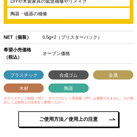
DIYや木製家具の緊急補修やリメイク
陶器・磁器の補修
NET（個装）
0.5g×2（ブリスターパック）
希望小売価格
オープン価格
（税込）
プラスチック
合成ゴム
金属
木材
陶器
※ポリエチレン樹脂（PE）、ポリプロピレン系樹脂（PP）は接着できません。その他
詳しくは使用上の注意をご参照ください。
ご使用方法／使用上の注意