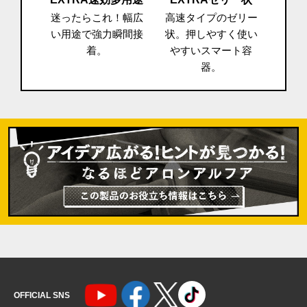
。ちょ
迷ったらこれ！幅広
高速タイプのゼリー
衝撃
理に。
い用途で強力瞬間接
状。押しやすく使い
金属
着。
やすいスマート容
器。
OFFICIAL SNS