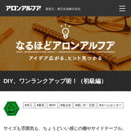
製造元：東亞合成株式会社
DIY、ワンランクアップ術！（初級編）
#木工
#家具
#DIY
#仮止め
#使い方・注意
#ホームセンター
サイズも雰囲気も、ちょうどいい感じの棚やサイドテーブル。