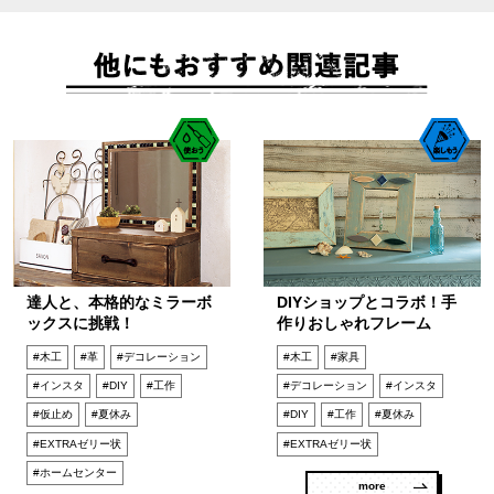
達人と、本格的なミラーボ
DIYショップとコラボ！手
ックスに挑戦！
作りおしゃれフレーム
#木工
#革
#デコレーション
#木工
#家具
#インスタ
#DIY
#工作
#デコレーション
#インスタ
#仮止め
#夏休み
#DIY
#工作
#夏休み
#EXTRAゼリー状
#EXTRAゼリー状
#ホームセンター
more