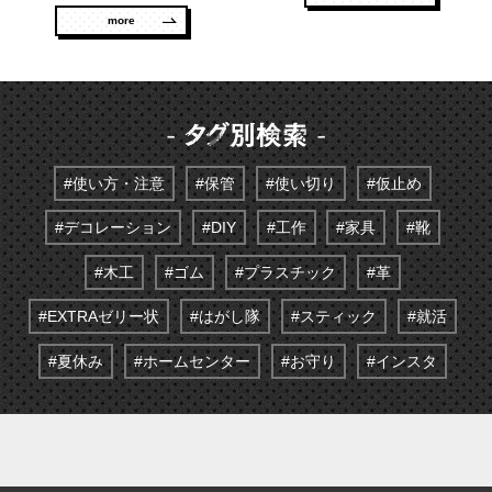
more
#使い方・注意
#保管
#使い切り
#仮止め
#デコレーション
#DIY
#工作
#家具
#靴
#木工
#ゴム
#プラスチック
#革
#EXTRAゼリー状
#はがし隊
#スティック
#就活
#夏休み
#ホームセンター
#お守り
#インスタ