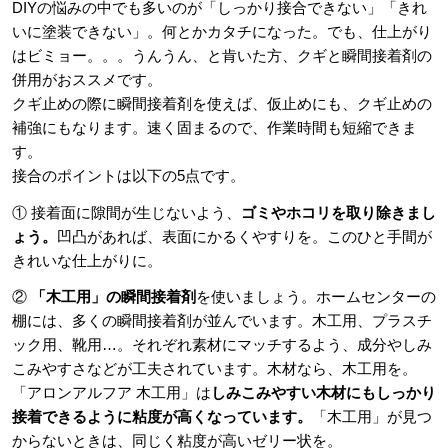
DIYの悩みの中でも多いのが「しっかり接合できない」「きれ
いに塗装できない」。何とかカタチになった。でも、仕上がり
はビミョー。。。うんうん、と肯いた方、クギと瞬間接着剤の
併用がおススメです。
クギ止めの際に瞬間接着剤を使えば、仮止めにも、クギ止めの
補強にもなります。速く固まるので、作業時間も短縮できま
す。
接合のポイントは以下の5点です。
① 接着面に隙間が生じないよう、
ゴミやホコリを取り除きまし
ょう。
凹凸があれば、表面にかるくやすりを。このひと手間が
きれいな仕上がりに。
②
「木工用」の瞬間接着剤
を使いましょう。ホームセンターの
棚には、多くの瞬間接着剤が並んでいます。木工用、プラスチ
ック用、靴用…。それぞれ素材にマッチするよう、成分やしみ
こみやすさなどが工夫されています。木材なら、木工用を。
「アロンアルフア 木工用」は
しみこみやすい木材にもしっかり
接着できるように粘度が高くなっています。
「木工用」が見つ
からないときは、同じく粘度が高いゼリー状を。