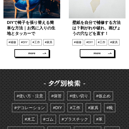
DIYで椅子を張り替える簡
壁紙を自分で補修する方法
単な方法｜お気に入りの生
は？剥がれや破れ、画びょ
地とタッカーで
うの穴などを直す！
#補修
#DIY
#工作
#家具
#補修
#DIY
#工作
#家具
more
more
#使い方・注意
#保管
#使い切り
#仮止め
#デコレーション
#DIY
#工作
#家具
#靴
#木工
#ゴム
#プラスチック
#革