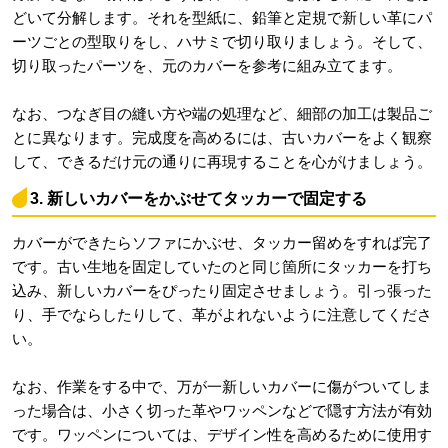
どいて分解します。それを型紙に、鉛筆と定規で新しい革にパ
ーツごとの型取りをし、ハサミで切り取りましょう。そして、
切り取ったパーツを、元のカバーを参考に組み立てます。
なお、つなぎ目の縫い方や端の処理など、細部の加工は製品ご
とに異なります。完成度を高めるには、古いカバーをよく観察
して、できるだけ元の通りに再現することを心がけましょう。
3. 新しいカバーをかぶせてタッカーで固定する
カバーができたらソファにかぶせ、タッカー留めをすれば完了
です。古い生地を固定していたのと同じ箇所にタッカーを打ち
込み、新しいカバーをぴったり固定させましょう。引っ張った
り、手でならしたりして、革がよれないように注意してくださ
い。
なお、作業をする中で、万が一新しいカバーに傷がついてしま
った場合は、小さく切った革やワッペンなどで隠す方法が有効
です。ワッペンについては、デザイン性を高めるために使用す