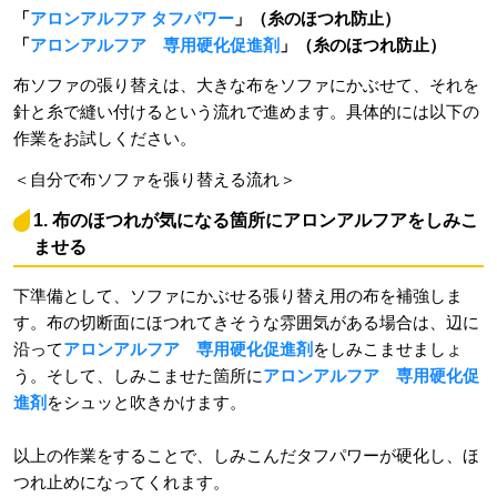
「
アロンアルフア タフパワー
」（糸のほつれ防止）
「
アロンアルフア 専用硬化促進剤
」（糸のほつれ防止）
布ソファの張り替えは、大きな布をソファにかぶせて、それを
針と糸で縫い付けるという流れで進めます。具体的には以下の
作業をお試しください。
＜自分で布ソファを張り替える流れ＞
1. 布のほつれが気になる箇所にアロンアルフアをしみこ
ませる
下準備として、ソファにかぶせる張り替え用の布を補強しま
す。布の切断面にほつれてきそうな雰囲気がある場合は、辺に
沿って
アロンアルフア 専用硬化促進剤
をしみこませましょ
う。そして、しみこませた箇所に
アロンアルフア 専用硬化促
進剤
をシュッと吹きかけます。
以上の作業をすることで、しみこんだタフパワーが硬化し、ほ
つれ止めになってくれます。