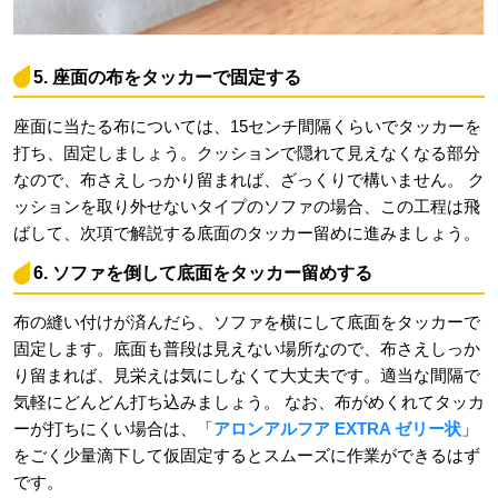
5. 座面の布をタッカーで固定する
座面に当たる布については、15センチ間隔くらいでタッカーを
打ち、固定しましょう。クッションで隠れて見えなくなる部分
なので、布さえしっかり留まれば、ざっくりで構いません。 ク
ッションを取り外せないタイプのソファの場合、この工程は飛
ばして、次項で解説する底面のタッカー留めに進みましょう。
6. ソファを倒して底面をタッカー留めする
布の縫い付けが済んだら、ソファを横にして底面をタッカーで
固定します。底面も普段は見えない場所なので、布さえしっか
り留まれば、見栄えは気にしなくて大丈夫です。適当な間隔で
気軽にどんどん打ち込みましょう。 なお、布がめくれてタッカ
ーが打ちにくい場合は、「
アロンアルフア EXTRA ゼリー状
」
をごく少量滴下して仮固定するとスムーズに作業ができるはず
です。