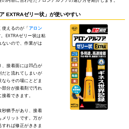
 EXTRAゼリー状」が使いやすい
く使えるのが「
アロン
。EXTRAゼリー状は粘
れないので、作業がは
り、接着面には凹凸が
剤だと流れてしまいが
ー状ならその場にとどま
い部分が接着剤で汚れ
に接着できます。
数秒猶予があり、接着
もメリットです。万が
処すれば修正がききま