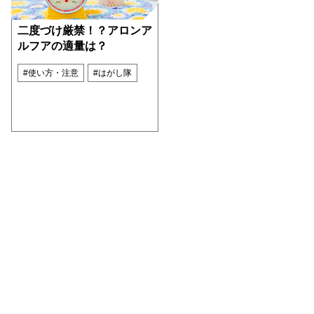
二度づけ厳禁！？アロンア
ルフアの適量は？
#使い方・注意
#はがし隊