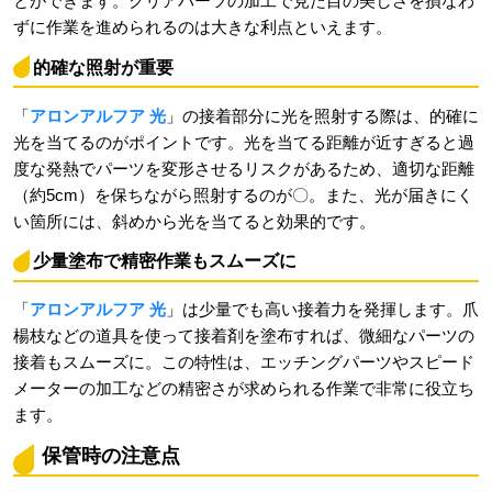
とができます。クリアパーツの加工で見た目の美しさを損なわ
ずに作業を進められるのは大きな利点といえます。
的確な照射が重要
「
アロンアルフア 光
」の接着部分に光を照射する際は、的確に
光を当てるのがポイントです。光を当てる距離が近すぎると過
度な発熱でパーツを変形させるリスクがあるため、適切な距離
（約5cm）を保ちながら照射するのが〇。また、光が届きにく
い箇所には、斜めから光を当てると効果的です。
少量塗布で精密作業もスムーズに
「
アロンアルフア 光
」は少量でも高い接着力を発揮します。爪
楊枝などの道具を使って接着剤を塗布すれば、微細なパーツの
接着もスムーズに。この特性は、エッチングパーツやスピード
メーターの加工などの精密さが求められる作業で非常に役立ち
ます。
保管時の注意点