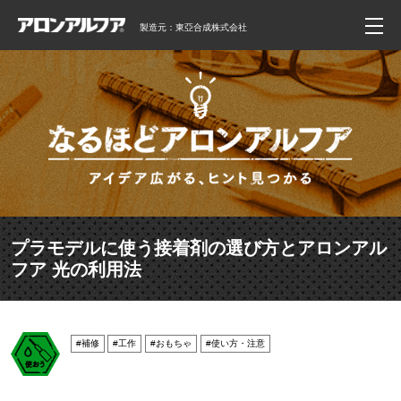
製造元：東亞合成株式会社
プラモデルに使う接着剤の選び方とアロンアル
フア 光の利用法
#補修
#工作
#おもちゃ
#使い方・注意