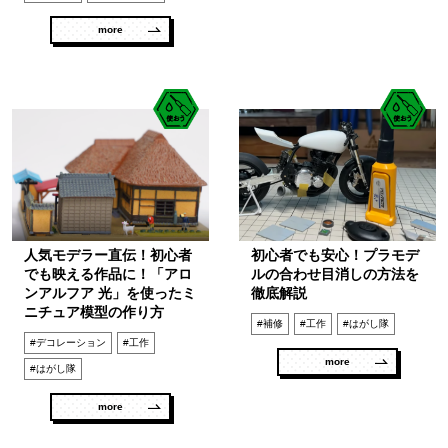
more
人気モデラー直伝！初心者
初心者でも安心！プラモデ
でも映える作品に！「アロ
ルの合わせ目消しの方法を
ンアルフア 光」を使ったミ
徹底解説
ニチュア模型の作り方
#補修
#工作
#はがし隊
#デコレーション
#工作
more
#はがし隊
more