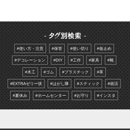
#使い方・注意
#保管
#使い切り
#仮止め
#デコレーション
#DIY
#工作
#家具
#靴
#木工
#ゴム
#プラスチック
#革
#EXTRAゼリー状
#はがし隊
#スティック
#就活
#夏休み
#ホームセンター
#お守り
#インスタ