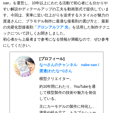
san」を運営し、10年以上にわたる活動で初心者にも分かりや
すい解説やディテールアップの工夫を動画形式で提供していま
す。今回は、実車に近い仕上がりを追求するスタイルが魅力の
渡邉さんに、プラモデル制作に最適な接着剤の選び方と、最新
の光硬化型接着剤「
アロンアルフア 光
」を活用した制作テクニ
ックについて詳しくお聞きしました。
初心者から上級者まで参考になる情報が満載なので、ぜひ参考
にしてください。
[プロフィール]
なべさんのチャンネル nabe-san /
渡邉(わたなべ)さん
模型クリエイター。
約10年間にわたり、YouTubeを通
じて模型製作の技術や魅力を発信
している。
主にカーモデルの製作に特化し、
塗装や組み立て、トラブルシュー